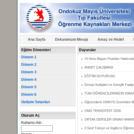
Ana Sayfa
Dekanımızın Mesajı
Amaç ve Hedef
Eğitim Dönemleri
Duyurular
Dönem 1
Yıl Sonu Başarı Puanları Hakkında
Dönem 2
ANKET ÇALIŞMASI
Dönem 3
EĞİTİM DUYURUSU
Dönem 4
Orman Kulüpleri ve Gençlik Faaliye
Dönem 5
TÜM ÖĞRENCİLERİMİZİN DİKKATİN
Dönem 6
Gelişim Sınavları
Öğrencilerin ÜNİKYS Üzerinden Be
OMÜ TEKNOFEST 2026
Oturum Aç
ORTAK DERSLER SINAVI HAKK
Kullanıcı Adı :
3 Sınıf Türkçe ve İngilizce Öğrenci