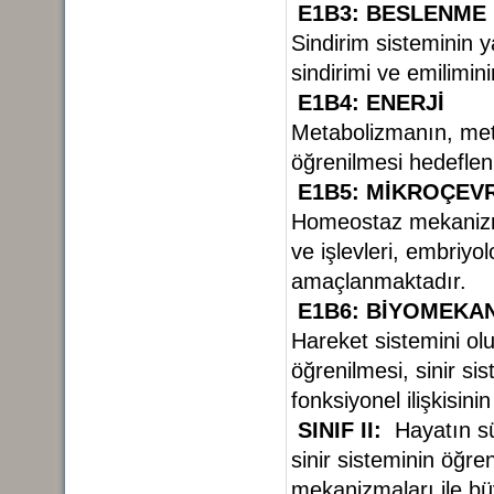
E1B3: BESLENME
Sindirim sisteminin ya
sindirimi ve emilimi
E1B4: ENERJİ
Metabolizmanın, meta
öğrenilmesi hedefle
E1B5: MİKROÇEV
Homeostaz mekanizma
ve işlevleri, embriyo
amaçlanmaktadır.
E1B6: BİYOMEKA
Hareket sistemini olu
öğrenilmesi, sinir s
fonksiyonel ilişkisini
SINIF II:
Hayatın sü
sinir sisteminin öğr
mekanizmaları ile bü