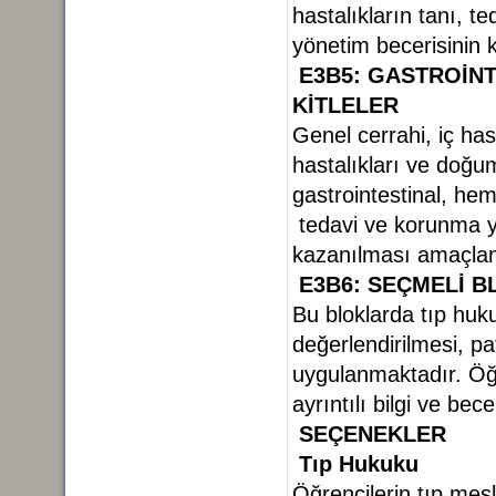
hastalıkların tanı, t
yönetim becerisinin
E3B5: GASTROİN
KİTLELER
Genel cerrahi, iç hast
hastalıkları ve doğum,
gastrointestinal, hem
tedavi ve korunma yo
kazanılması amaçla
E3B6: SEÇMELİ
B
Bu bloklarda tıp huku
değerlendirilmesi, pat
uygulanmaktadır. Öğre
ayrıntılı bilgi ve be
SEÇENEKLER
Tıp Hukuku
Öğrencilerin tıp mesl