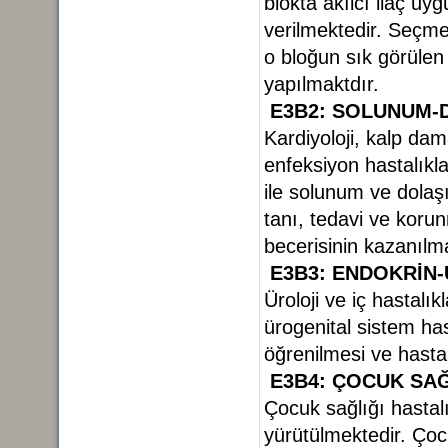
blokta akılcı ilaç uy
verilmektedir. Seçme
o bloğun sık görülen ha
yapılmaktdır.
E3B2:
SOLUNUM-
Kardiyoloji, kalp dam
enfeksiyon hastalıklar
ile solunum ve dolaşı
tanı, tedavi ve koru
becerisinin kazanıl
E3B3: ENDOKRİN
Üroloji ve iç hastalık
ürogenital sistem has
öğrenilmesi ve hast
E3B4: ÇOCUK SAĞ
Çocuk sağlığı hastalı
yürütülmektedir. Çoc