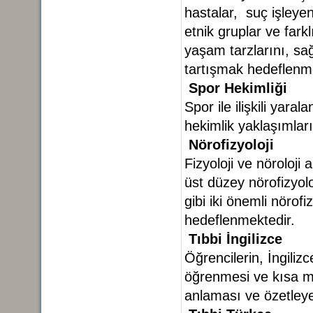
hastalar, suç işleyen
etnik gruplar ve fark
yaşam tarzlarını, sağ
tartışmak hedeflenme
Spor Hekimliği
Spor ile ilişkili yar
hekimlik yaklaşımlar
Nörofizyoloji
Fizyoloji ve nöroloji 
üst düzey nörofizyo
gibi iki önemli nörof
hedeflenmektedir.
Tıbbi İngilizce
Öğrencilerin, İngiliz
öğrenmesi ve kısa me
anlaması ve özetley