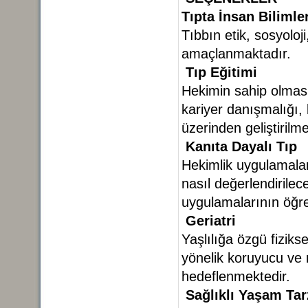
Tıpta İnsan Bilimler
Tıbbın etik, sosyoloji
amaçlanmaktadır.
Tıp Eğitimi
Hekimin sahip olması g
kariyer danışmalığı, 
üzerinden geliştiril
Kanıta Dayalı Tıp
Hekimlik uygulamalar
nasıl değerlendirilece
uygulamalarının öğr
Geriatri
Yaşlılığa özgü fiziks
yönelik koruyucu ve r
hedeflenmektedir.
Sağlıklı Yaşam Tar