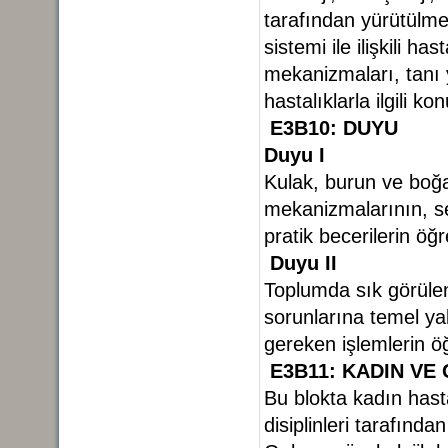
tarafından yürütülmek
sistemi ile ilişkili h
mekanizmaları, tanı y
hastalıklarla ilgili k
E3B10: DUYU
Duyu I
Kulak, burun ve boğaz 
mekanizmalarının, sem
pratik becerilerin ö
Duyu II
Toplumda sık görülen 
sorunlarına temel y
gereken işlemlerin 
E3B11: KADIN VE
Bu blokta kadın hastal
disiplinleri tarafında