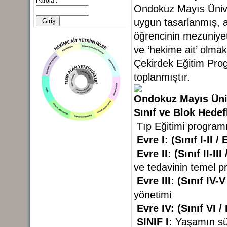
Parola :
Ondokuz Mayıs Ünive
uygun tasarlanmış, a
öğrencinin mezuniyet 
ve ‘hekime ait’ olmak
Çekirdek Eğitim Prog
toplanmıştır.
Ondokuz Mayıs Üniv
Sınıf ve Blok Hedef
Tıp Eğitimi program
Evre I:
(Sınıf I-II 
Evre II:
(Sınıf II-I
ve tedavinin temel pr
Evre III:
(Sınıf IV-
yönetimi
Evre IV:
(Sınıf VI 
SINIF I:
Yaşamın sürd