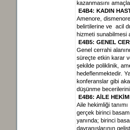
kazanmasını amaçla
E4B4: KADIN HAS
Amenore, dismenore, i
belirtilerine ve aci
hizmeti sunabilmes
E4B5: GENEL CER
Genel cerrahi alanınd
süreçte etkin karar 
şekilde poliklinik, a
hedeflenmektedir. Ya
konferanslar gibi akad
düşünme becerilerini
E4B6: AİLE HEKİM
Aile hekimliği tanımı
gerçek birinci basama
yanında; birinci basa
davranışlarının geliş