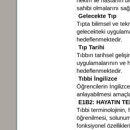
hekim ile hastanın bi
sahibi olmalarını sa
Gelecekte Tıp
Tıpta bilimsel ve tek
gelecekteki uygulama
hedeflenmektedir.
Tıp Tarihi
Tıbbın tarihsel geliş
uygulamalarının ve ha
hedeflenmektedir.
Tıbbi İngilizce
Öğrencilerin İngilizc
anlayabilmesi amaçl
E1B2: HAYATIN T
Tıbbi terminolojinin, h
öğrenilmesi, solunum
fonksiyonel özellikl