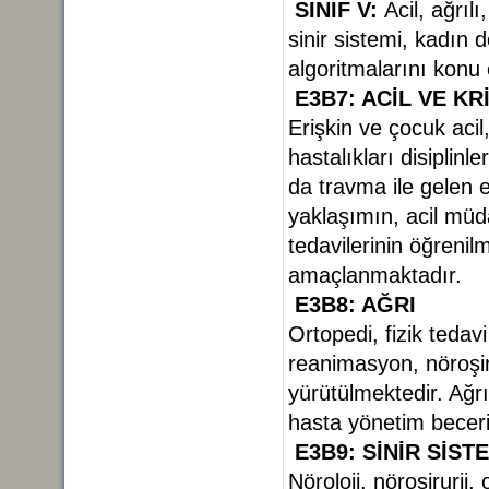
SINIF V:
Acil, ağrıl
sinir sistemi, kadın 
algoritmalarını konu
E3B7: ACİL VE KR
Erişkin ve çocuk aci
hastalıkları disiplinl
da travma ile gelen e
yaklaşımın, acil müd
tedavilerinin öğreni
amaçlanmaktadır.
E3B8: AĞRI
Ortopedi, fizik tedavi
reanimasyon, nöroşirür
yürütülmektedir. Ağrı
hasta yönetim becer
E3B9: SİNİR SİST
Nöroloji, nöroşirurji, 