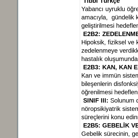
Tıbbi Türkçe
Yabancı uyruklu öğre
amacıyla, gündelik k
geliştirilmesi hedefl
E2B2: ZEDELENM
Hipoksik, fiziksel v
zedelenmeye verdikler
hastalık oluşumundak
E2B3: KAN, KAN
Kan ve immün sistemin 
bileşenlerin disfonks
öğrenilmesi hedeflen
SINIF III:
Solunum do
nöropsikiyatrik sist
süreçlerini konu edi
E2B5: GEBELİK V
Gebelik sürecinin, g