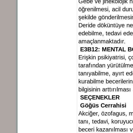
Gebe ve jinekolojik ha
öğrenilmesi, acil dur
şekilde gönderilmesi
Deride döküntüye ned
edebilme, tedavi edebi
amaçlanmaktadır.
E3B12: MENTAL 
Erişkin psikiyatrisi, 
tarafından yürütülmek
tanıyabilme, ayırt ed
kurabilme becerilerin
bilgisinin arttırılma
SEÇENEKLER
Göğüs Cerrahisi
Akciğer, özofagus, m
tanı, tedavi, koruyu
beceri kazanılması ve