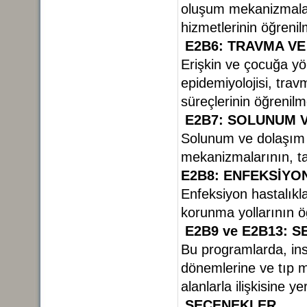
oluşum mekanizmaları
hizmetlerinin öğreni
E2B6: TRAVMA VE
Erişkin ve çocuğa yö
epidemiyolojisi, travm
süreçlerinin öğrenil
E2B7: SOLUNUM 
Solunum ve dolaşım 
mekanizmalarının, t
E2B8: ENFEKSİYO
Enfeksiyon hastalıkl
korunma yollarının 
E2B9 ve E2B13: 
Bu programlarda, insa
dönemlerine ve tıp me
alanlarla ilişkisine y
SEÇENEKLER