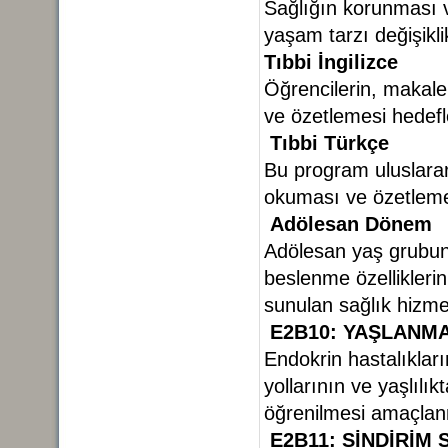
Sağlığın korunması ve
yaşam tarzı değişikl
Tıbbi İngilizce
Öğrencilerin, makale,
ve özetlemesi hedef
Tıbbi Türkçe
Bu program uluslarara
okuması ve özetleme
Adölesan Dönem
Adölesan yaş grubunu
beslenme özellikleri
sunulan sağlık hizme
E2B10: YAŞLANM
Endokrin hastalıklar
yollarının ve yaşlılık
öğrenilmesi amaçlan
E2B11: SİNDİRİM