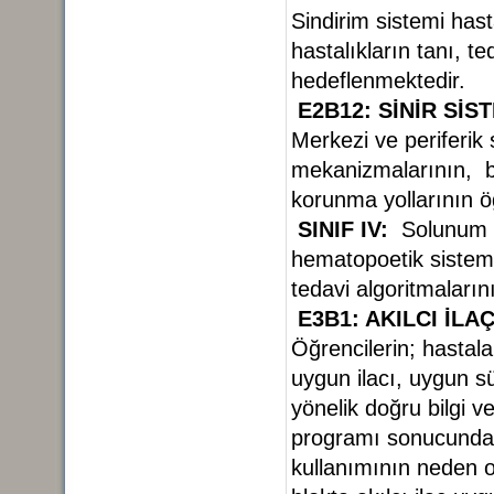
Sindirim sistemi hast
hastalıkların tanı, t
hedeflenmektedir.
E2B12: SİNİR Sİ
Merkezi ve periferik 
mekanizmalarının, bu 
korunma yollarının ö
SINIF IV:
Solunum do
hematopoetik sistem 
tedavi algoritmaları
E3B1: AKILCI İLA
Öğrencilerin; hastalar
uygun ilacı, uygun s
yönelik doğru bilgi 
programı sonucunda, y
kullanımının neden 