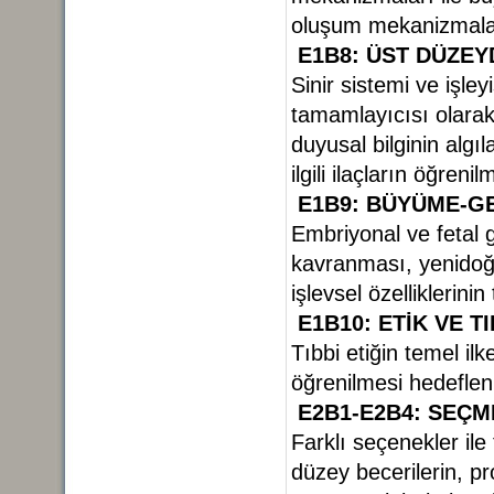
oluşum mekanizmala
E1B8: ÜST DÜZE
Sinir sistemi ve işle
tamamlayıcısı olarak, 
duyusal bilginin algı
ilgili ilaçların öğre
E1B9: BÜYÜME-GE
Embriyonal ve fetal g
kavranması, yenidoğ
işlevsel özelliklerini
E1B10: ETİK VE T
Tıbbi etiğin temel ilk
öğrenilmesi hedeflen
E2B1-E2B4: SEÇM
Farklı seçenekler ile
düzey becerilerin, pr