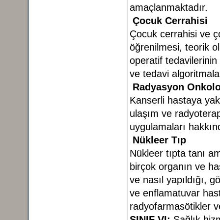
amaçlanmaktadır.
Çocuk Cerrahisi
Çocuk cerrahisi ve ç
öğrenilmesi, teorik o
operatif tedavilerinin
ve tedavi algoritmal
Radyasyon Onkoloj
Kanserli hastaya yak
ulaşım ve radyoterapi
uygulamaları hakkınd
Nükleer Tıp
Nükleer tıpta tanı am
birçok organın ve ha
ve nasıl yapıldığı, g
ve enflamatuvar hasta
radyofarmasötikler v
SINIF VI:
Sağlık hizm