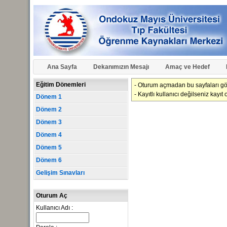
Ana Sayfa
Dekanımızın Mesajı
Amaç ve Hedef
Eğitim Dönemleri
- Oturum açmadan bu sayfaları g
- Kayıtlı kullanıcı değilseniz kay
Dönem 1
Dönem 2
Dönem 3
Dönem 4
Dönem 5
Dönem 6
Gelişim Sınavları
Oturum Aç
Kullanıcı Adı :