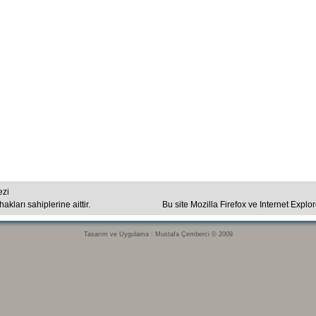
ezi
kları sahiplerine aittir.
Bu site Mozilla Firefox ve Internet Explo
Tasarım ve Uygulama : Mustafa Çemberci © 2009