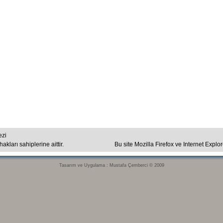
ezi
kları sahiplerine aittir.
Bu site Mozilla Firefox ve Internet Explo
Tasarım ve Uygulama : Mustafa Çemberci © 2009