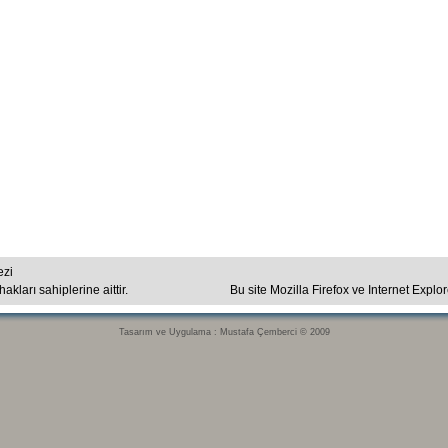
ezi
kları sahiplerine aittir.
Bu site Mozilla Firefox ve Internet Explo
Tasarım ve Uygulama : Mustafa Çemberci © 2009