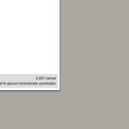
0,007 saniye
rer'ın güncel sürümleriyle uyumludur.