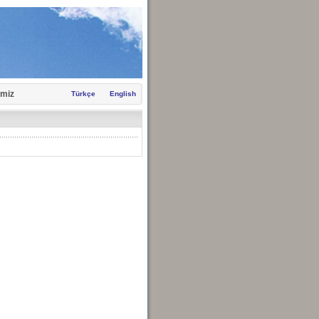
miz
Türkçe
English