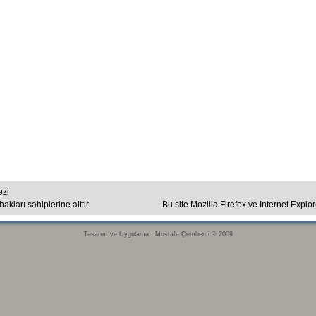
ezi
kları sahiplerine aittir.
Bu site Mozilla Firefox ve Internet Explo
Tasarım ve Uygulama : Mustafa Çemberci © 2009